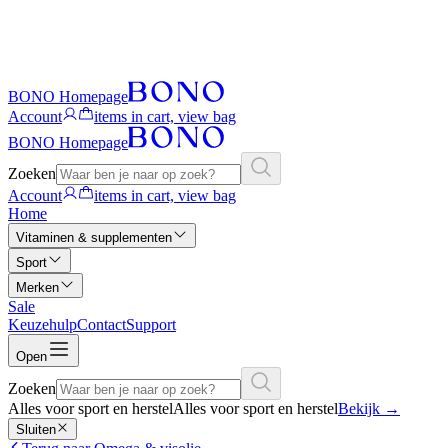
BONO Homepage
Account
items in cart, view bag
BONO Homepage
Zoeken
Account
items in cart, view bag
Home
Vitaminen & supplementen
Sport
Merken
Sale
Keuzehulp
Contact
Support
Open
Zoeken
Alles voor sport en herstel
Alles voor sport en herstel
Bekijk
→
Sluiten