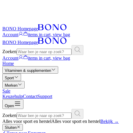
BONO Homepage
Account
items in cart, view bag
BONO Homepage
Zoeken
Account
items in cart, view bag
Home
Vitaminen & supplementen
Sport
Merken
Sale
Keuzehulp
Contact
Support
Open
Zoeken
Alles voor sport en herstel
Alles voor sport en herstel
Bekijk
→
Sluiten