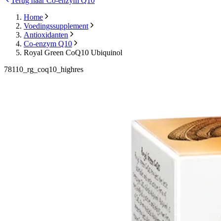
Terug naar Co-enzym Q10
Home
Voedingssupplement
Antioxidanten
Co-enzym Q10
Royal Green CoQ10 Ubiquinol
78110_rg_coq10_highres