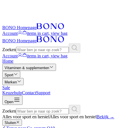
BONO Homepage
Account
items in cart, view bag
BONO Homepage
Zoeken
Account
items in cart, view bag
Home
Vitaminen & supplementen
Sport
Merken
Sale
Keuzehulp
Contact
Support
Open
Zoeken
Alles voor sport en herstel
Alles voor sport en herstel
Bekijk
→
Sluiten