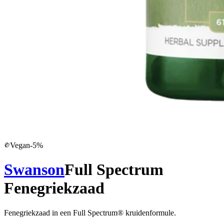
Vegan
-
5
%
Swanson
Full Spectrum
Fenegriekzaad
Fenegriekzaad in een Full Spectrum® kruidenformule.