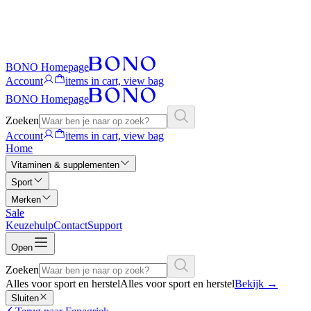
BONO Homepage
Account
items in cart, view bag
BONO Homepage
Zoeken
Account
items in cart, view bag
Home
Vitaminen & supplementen
Sport
Merken
Sale
Keuzehulp
Contact
Support
Open
Zoeken
Alles voor sport en herstel
Alles voor sport en herstel
Bekijk
→
Sluiten