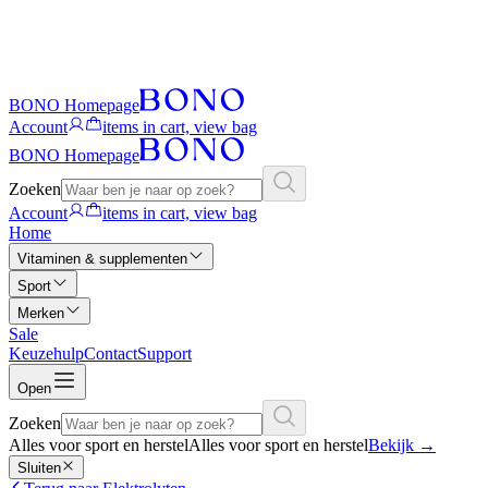
BONO Homepage
Account
items in cart, view bag
BONO Homepage
Zoeken
Account
items in cart, view bag
Home
Vitaminen & supplementen
Sport
Merken
Sale
Keuzehulp
Contact
Support
Open
Zoeken
Alles voor sport en herstel
Alles voor sport en herstel
Bekijk
→
Sluiten