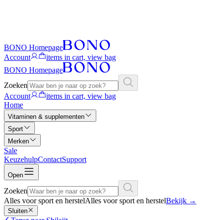
BONO Homepage
Account
items in cart, view bag
BONO Homepage
Zoeken
Account
items in cart, view bag
Home
Vitaminen & supplementen
Sport
Merken
Sale
Keuzehulp
Contact
Support
Open
Zoeken
Alles voor sport en herstel
Alles voor sport en herstel
Bekijk
→
Sluiten