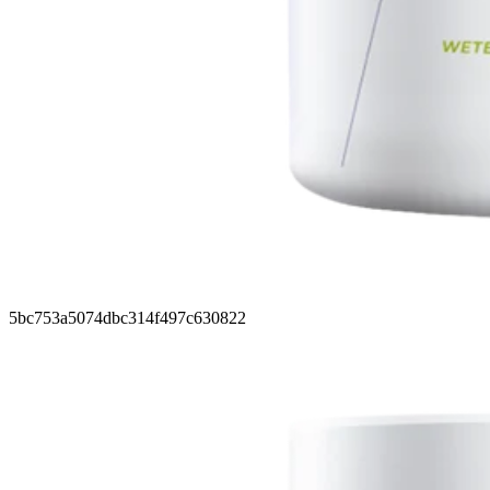
5bc753a5074dbc314f497c630822