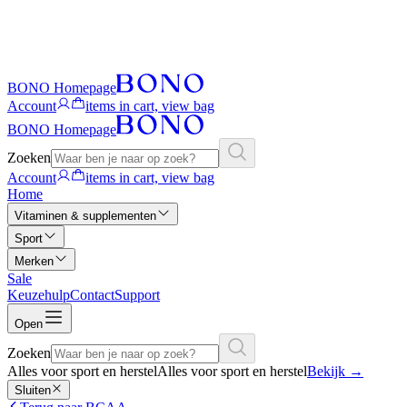
BONO Homepage
Account
items in cart, view bag
BONO Homepage
Zoeken
Account
items in cart, view bag
Home
Vitaminen & supplementen
Sport
Merken
Sale
Keuzehulp
Contact
Support
Open
Zoeken
Alles voor sport en herstel
Alles voor sport en herstel
Bekijk
→
Sluiten