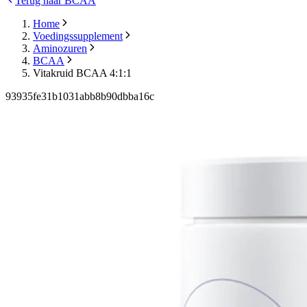
Terug naar BCAA
Home
Voedingssupplement
Aminozuren
BCAA
Vitakruid BCAA 4:1:1
93935fe31b1031abb8b90dbba16c