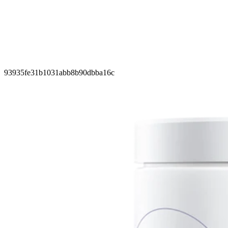
93935fe31b1031abb8b90dbba16c