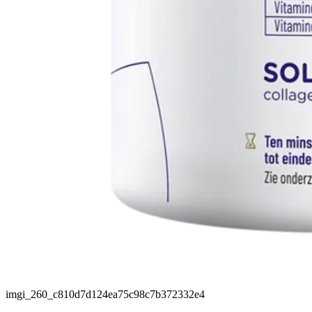
imgi_260_c810d7d124ea75c98c7b372332e4