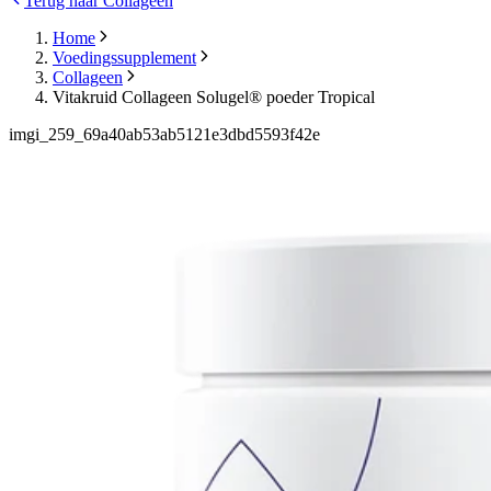
Terug naar Collageen
Home
Voedingssupplement
Collageen
Vitakruid Collageen Solugel® poeder Tropical
imgi_259_69a40ab53ab5121e3dbd5593f42e