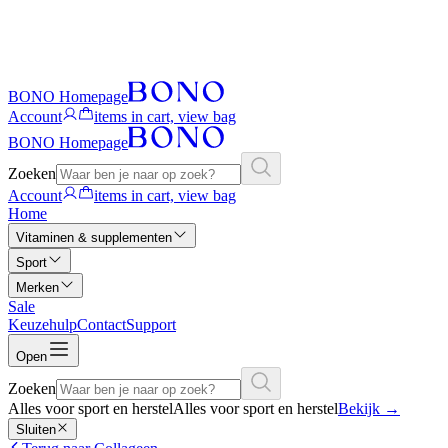
BONO Homepage
Account
items in cart, view bag
BONO Homepage
Zoeken
Account
items in cart, view bag
Home
Vitaminen & supplementen
Sport
Merken
Sale
Keuzehulp
Contact
Support
Open
Zoeken
Alles voor sport en herstel
Alles voor sport en herstel
Bekijk
→
Sluiten