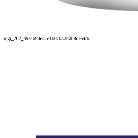
imgi_262_89ea69de41e160cb42b0b8dea4dc