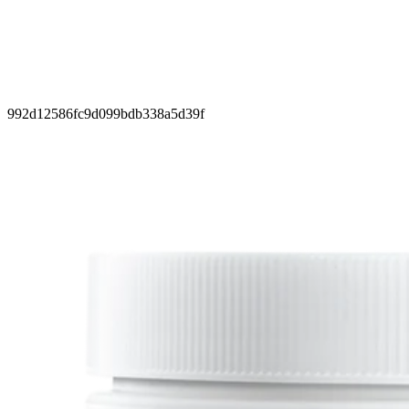
992d12586fc9d099bdb338a5d39f