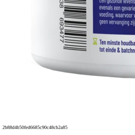
2b88d4b50fed6685c90c48cb2a85