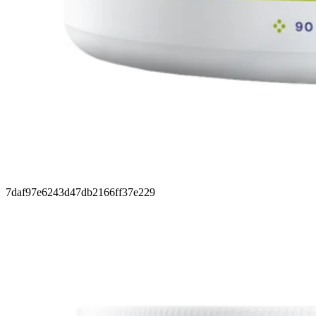
7daf97e6243d47db2166ff37e229