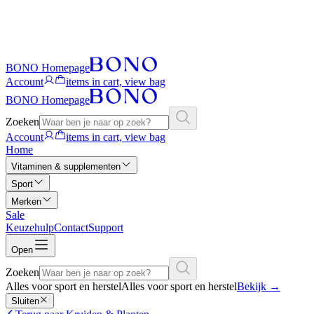
BONO Homepage
Account
items in cart, view bag
BONO Homepage
Zoeken
Account
items in cart, view bag
Home
Vitaminen & supplementen
Sport
Merken
Sale
Keuzehulp
Contact
Support
Open
Zoeken
Alles voor sport en herstel
Alles voor sport en herstel
Bekijk
→
Sluiten