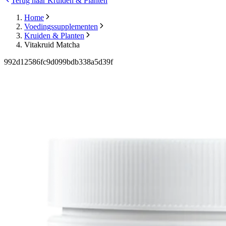
Terug naar Kruiden & Planten
Home
Voedingssupplementen
Kruiden & Planten
Vitakruid Matcha
992d12586fc9d099bdb338a5d39f