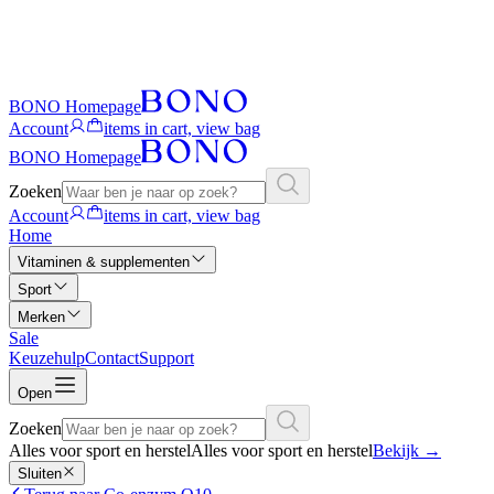
BONO Homepage
Account
items in cart, view bag
BONO Homepage
Zoeken
Account
items in cart, view bag
Home
Vitaminen & supplementen
Sport
Merken
Sale
Keuzehulp
Contact
Support
Open
Zoeken
Alles voor sport en herstel
Alles voor sport en herstel
Bekijk
→
Sluiten