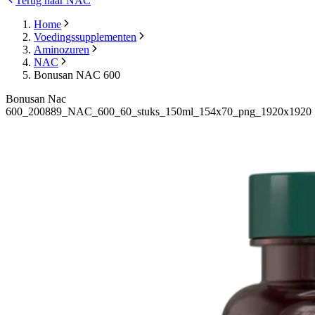
Terug naar NAC
Home
Voedingssupplementen
Aminozuren
NAC
Bonusan NAC 600
Bonusan Nac
600_200889_NAC_600_60_stuks_150ml_154x70_png_1920x1920