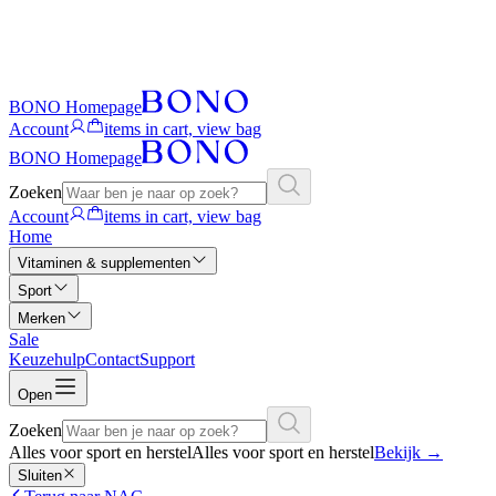
BONO Homepage
Account
items in cart, view bag
BONO Homepage
Zoeken
Account
items in cart, view bag
Home
Vitaminen & supplementen
Sport
Merken
Sale
Keuzehulp
Contact
Support
Open
Zoeken
Alles voor sport en herstel
Alles voor sport en herstel
Bekijk
→
Sluiten