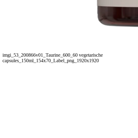
imgi_53_200866v01_Taurine_600_60 vegetarische
capsules_150ml_154x70_Label_png_1920x1920