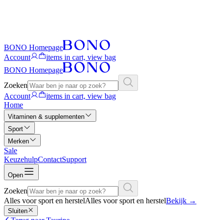
BONO Homepage
Account
items in cart, view bag
BONO Homepage
Zoeken
Account
items in cart, view bag
Home
Vitaminen & supplementen
Sport
Merken
Sale
Keuzehulp
Contact
Support
Open
Zoeken
Alles voor sport en herstel
Alles voor sport en herstel
Bekijk
→
Sluiten