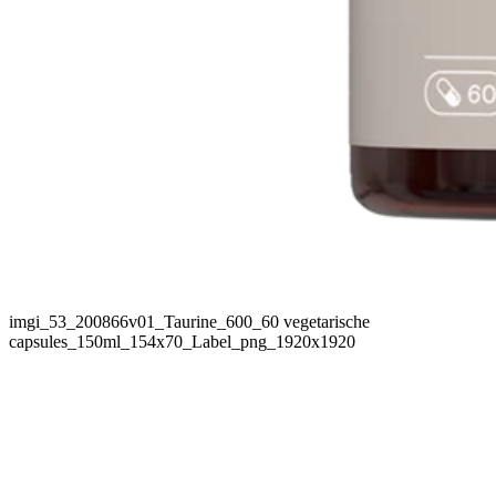
imgi_53_200866v01_Taurine_600_60 vegetarische
capsules_150ml_154x70_Label_png_1920x1920