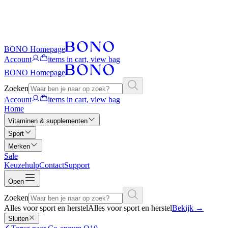
BONO Homepage
Account
items in cart, view bag
BONO Homepage
Zoeken
Account
items in cart, view bag
Home
Vitaminen & supplementen
Sport
Merken
Sale
Keuzehulp
Contact
Support
Open
Zoeken
Alles voor sport en herstel
Alles voor sport en herstel
Bekijk
→
Sluiten