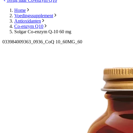
Terug naar Co-enzym Q10
Home
Voedingssupplement
Antioxidanten
Co-enzym Q10
Solgar Co-enzym Q-10 60 mg
033984009363_0936_CoQ 10_60MG_60