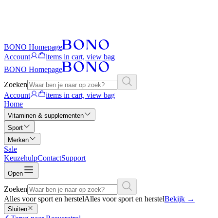
BONO Homepage
Account
items in cart, view bag
BONO Homepage
Zoeken
Account
items in cart, view bag
Home
Vitaminen & supplementen
Sport
Merken
Sale
Keuzehulp
Contact
Support
Open
Zoeken
Alles voor sport en herstel
Alles voor sport en herstel
Bekijk
→
Sluiten