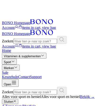
BONO Homepage
Account
items in cart, view bag
BONO Homepage
Zoeken
Account
items in cart, view bag
Home
Vitaminen & supplementen
Sport
Merken
Sale
Keuzehulp
Contact
Support
Open
Zoeken
Alles voor sport en herstel
Alles voor sport en herstel
Bekijk
→
Sluiten