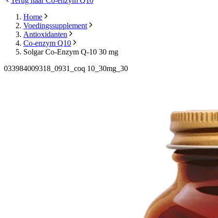
Terug naar Co-enzym Q10
Home
Voedingssupplement
Antioxidanten
Co-enzym Q10
Solgar Co-Enzym Q-10 30 mg
033984009318_0931_coq 10_30mg_30