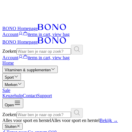
BONO Homepage
Account
items in cart, view bag
BONO Homepage
Zoeken
Account
items in cart, view bag
Home
Vitaminen & supplementen
Sport
Merken
Sale
Keuzehulp
Contact
Support
Open
Zoeken
Alles voor sport en herstel
Alles voor sport en herstel
Bekijk
→
Sluiten