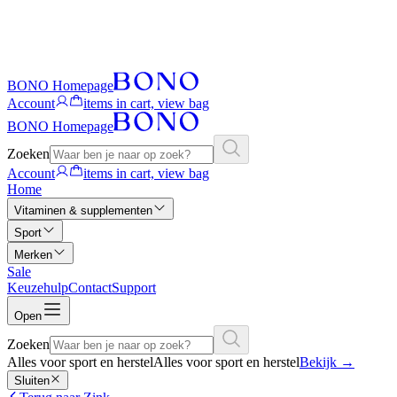
BONO Homepage
Account
items in cart, view bag
BONO Homepage
Zoeken
Account
items in cart, view bag
Home
Vitaminen & supplementen
Sport
Merken
Sale
Keuzehulp
Contact
Support
Open
Zoeken
Alles voor sport en herstel
Alles voor sport en herstel
Bekijk
→
Sluiten