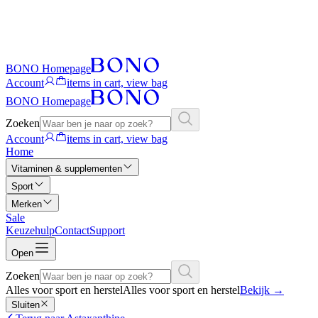
BONO Homepage
Account
items in cart, view bag
BONO Homepage
Zoeken
Account
items in cart, view bag
Home
Vitaminen & supplementen
Sport
Merken
Sale
Keuzehulp
Contact
Support
Open
Zoeken
Alles voor sport en herstel
Alles voor sport en herstel
Bekijk
→
Sluiten