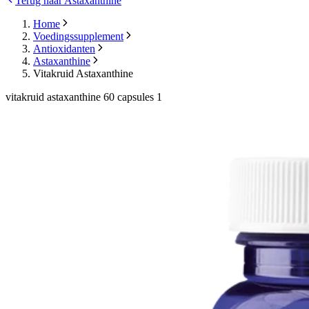
Terug naar Astaxanthine
Home
Voedingssupplement
Antioxidanten
Astaxanthine
Vitakruid Astaxanthine
vitakruid astaxanthine 60 capsules 1