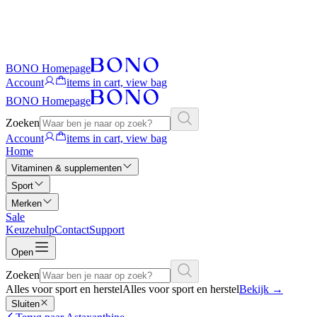
BONO Homepage
Account
items in cart, view bag
BONO Homepage
Zoeken
Account
items in cart, view bag
Home
Vitaminen & supplementen
Sport
Merken
Sale
Keuzehulp
Contact
Support
Open
Zoeken
Alles voor sport en herstel
Alles voor sport en herstel
Bekijk
→
Sluiten