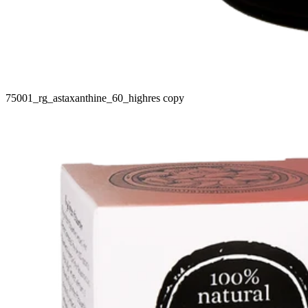
75001_rg_astaxanthine_60_highres copy