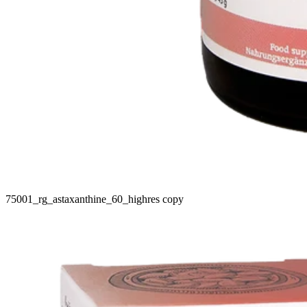
75001_rg_astaxanthine_60_highres copy