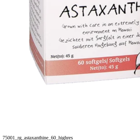
75001_rg_astaxanthine_60_highres