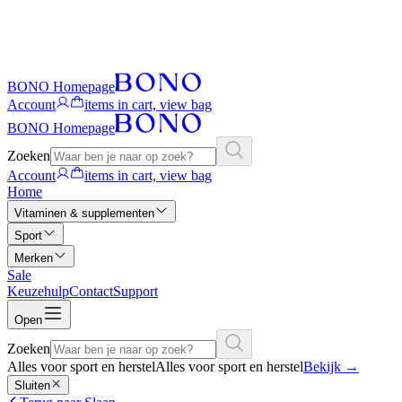
BONO Homepage
Account
items in cart, view bag
BONO Homepage
Zoeken
Account
items in cart, view bag
Home
Vitaminen & supplementen
Sport
Merken
Sale
Keuzehulp
Contact
Support
Open
Zoeken
Alles voor sport en herstel
Alles voor sport en herstel
Bekijk
→
Sluiten