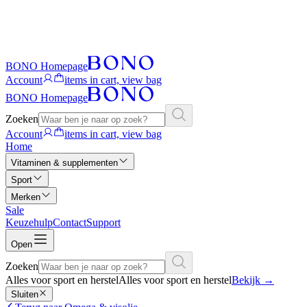
BONO Homepage
Account
items in cart, view bag
BONO Homepage
Zoeken
Account
items in cart, view bag
Home
Vitaminen & supplementen
Sport
Merken
Sale
Keuzehulp
Contact
Support
Open
Zoeken
Alles voor sport en herstel
Alles voor sport en herstel
Bekijk
→
Sluiten