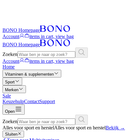
BONO Homepage
Account
items in cart, view bag
BONO Homepage
Zoeken
Account
items in cart, view bag
Home
Vitaminen & supplementen
Sport
Merken
Sale
Keuzehulp
Contact
Support
Open
Zoeken
Alles voor sport en herstel
Alles voor sport en herstel
Bekijk
→
Sluiten