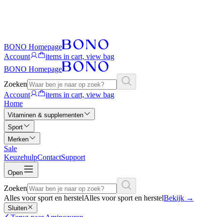
BONO Homepage
Account
items in cart, view bag
BONO Homepage
Zoeken
Account
items in cart, view bag
Home
Vitaminen & supplementen
Sport
Merken
Sale
Keuzehulp
Contact
Support
Open
Zoeken
Alles voor sport en herstel
Alles voor sport en herstel
Bekijk
→
Sluiten