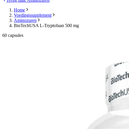
Terug naar Aminozuren
Home
Voedingssupplement
Aminozuren
BioTechUSA L-Tryptofaan 500 mg
60 capsules