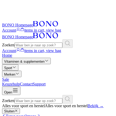
BONO Homepage
Account
items in cart, view bag
BONO Homepage
Zoeken
Account
items in cart, view bag
Home
Vitaminen & supplementen
Sport
Merken
Sale
Keuzehulp
Contact
Support
Open
Zoeken
Alles voor sport en herstel
Alles voor sport en herstel
Bekijk
→
Sluiten